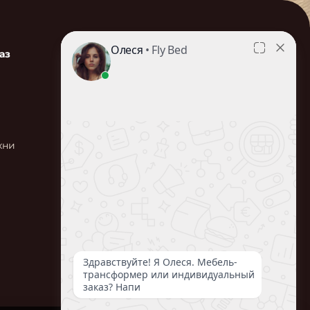
аз
Умная Мебель
Делаем мебель-трансформер
на заказ: размеры и стиль Ваш!
ИНН: 772865067539
хни
Телефон:
8 (495) 208-98-86
Режим работы: с 10:00 до 19:00
ежедневно
Мы в социальных сетях
*матрас в подарок при заказе от 250.000 руб.!