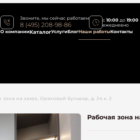
Звоните, мы сейчас работаем
с
10:00
до
19:00
8 (495) 208-98-86
ежедневно
О компании
Услуги
Блог
Наши работы
Контакты
Каталог
 зона на заказ, Ореховый бульвар, д. 24 к. 2
Рабочая зона на