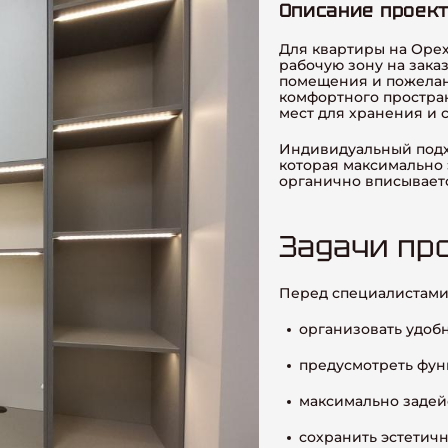
Описание проек
Для квартиры на Орехо
рабочую зону на зака
помещения и пожелан
комфортного простран
мест для хранения и 
Индивидуальный подх
которая максимально 
органично вписываетс
Задачи пр
Перед специалистами 
организовать удоб
предусмотреть фун
максимально задей
сохранить эстетич