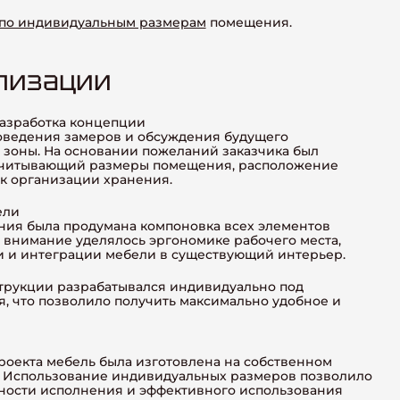
 по индивидуальным размерам
помещения.
лизации
азработка концепции
роведения замеров и обсуждения будущего
 зоны. На основании пожеланий заказчика был
 учитывающий размеры помещения, расположение
к организации хранения.
ели
ния была продумана компоновка всех элементов
 внимание уделялось эргономике рабочего места,
и и интеграции мебели в существующий интерьер.
трукции разрабатывался индивидуально под
, что позволило получить максимально удобное и
оекта мебель была изготовлена на собственном
d. Использование индивидуальных размеров позволило
чности исполнения и эффективного использования