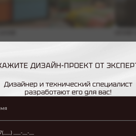
 шкаф
Шкаф-к
 руб.
От 650 
Рассчитать
КАЖИТЕ ДИЗАЙН-ПРОЕКТ ОТ ЭКСПЕР
Дизайнер и технический специалист
разработают его для вас!