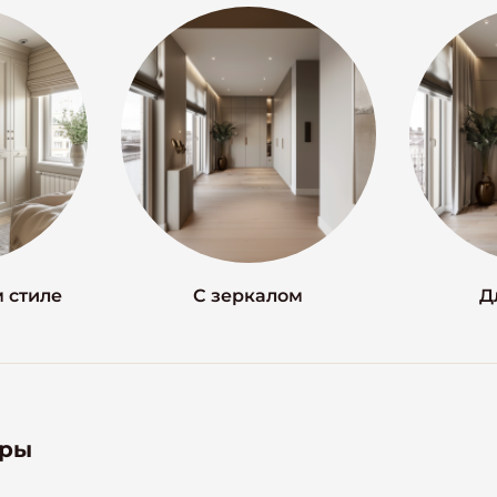
 стиле
С зеркалом
Д
тры