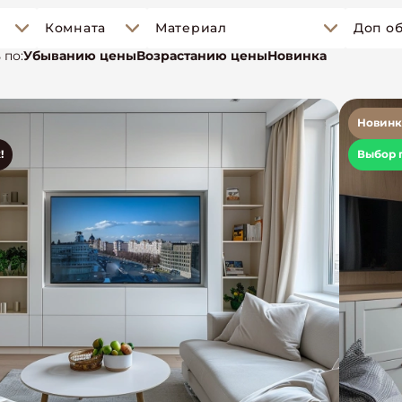
Комната
Материал
 по:
Убыванию цены
Возрастанию цены
Новинка
Новинк
!
Выбор 