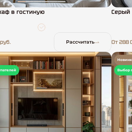
аф в гостиную
Серый 
 руб.
От 288 
Рассчитать
Новинк
упателей
Выбор 