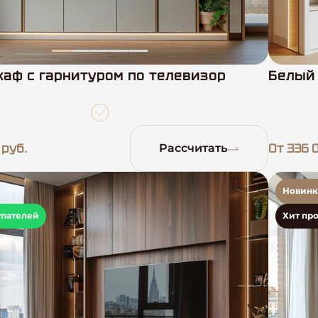
аф с гарнитуром по телевизор
Белый 
 руб.
От 336 
Рассчитать
Новинк
упателей
Хит пр