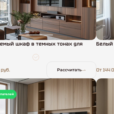
емый шкаф в темных тонах для
Белый
 руб.
От 144 0
Рассчитать
упателей