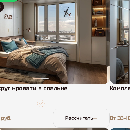
!
руг кровати в спальне
Компле
 руб.
От 384 
Рассчитать