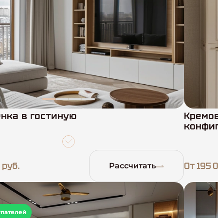
нка в гостиную
Кремо
конфи
 руб.
От 195 0
Рассчитать
упателей