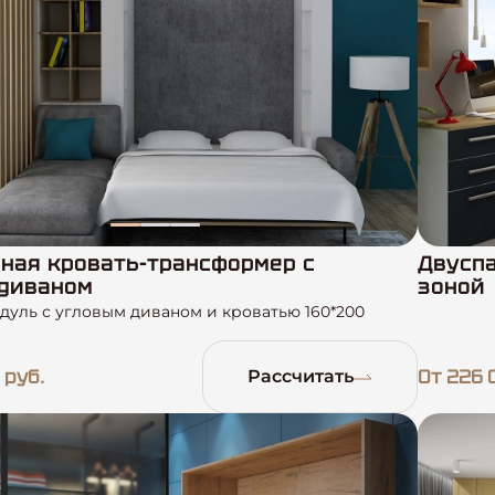
ная кровать-трансформер с
Двуспа
диваном
зоной
дуль с угловым диваном и кроватью 160*200
 руб.
От 226 
Рассчитать