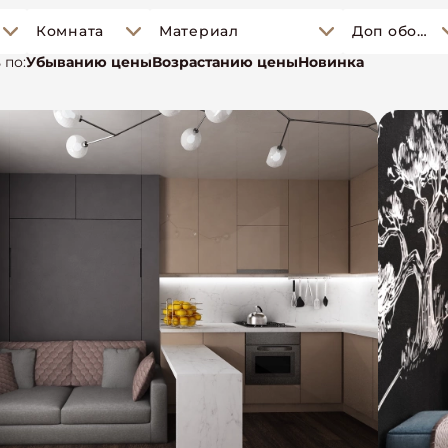
Комната
Материал
Доп оборудование
 по:
Убыванию цены
Возрастанию цены
Новинка