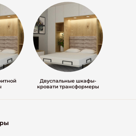
ритной
Двуспальные шкафы-
ы
кровати трансформеры
тры