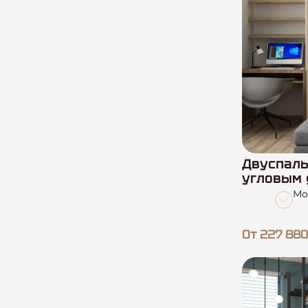
Двуспаль
угловым 
Мо
От 227 880