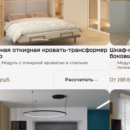
ная откидная кровать-трансформер
Шкаф-к
ю
боков
Модуль с откидной кроватью в спальню
Модул
полка
 руб.
От 198 6
Рассчитать