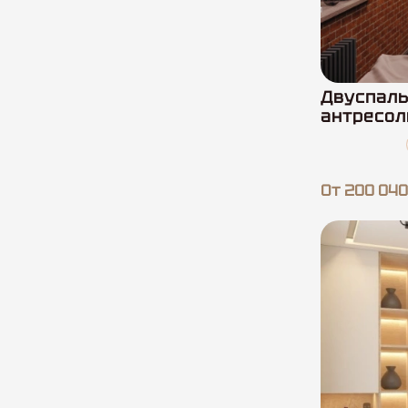
Двуспаль
антресо
От 200 040