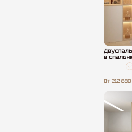
Двуспаль
в спальн
От 212 880