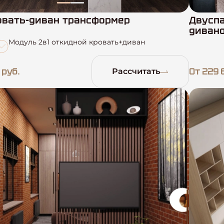
вать-диван трансформер
Двуспа
диван
Модуль 2в1 откидной кровать+диван
 руб.
От 229 
Рассчитать