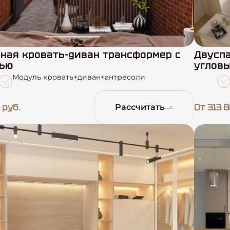
ная кровать-диван трансформер с
Двуспа
лью
углов
Модуль кровать+диван+антресоли
 руб.
От 313 8
Рассчитать