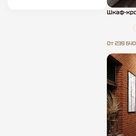
Шкаф-кро
От 239 640