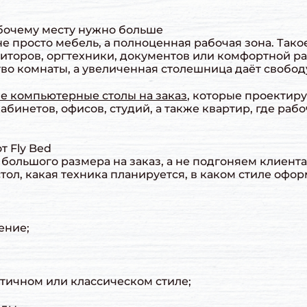
бочему месту нужно больше
е просто мебель, а полноценная рабочая зона. Тако
ниторов, оргтехники, документов или комфортной ра
во комнаты, а увеличенная столешница даёт свобод
е компьютерные столы на заказ
, которые проектир
инетов, офисов, студий, а также квартир, где раб
т Fly Bed
большого размера на заказ, а не подгоняем клиент
стол, какая техника планируется, в каком стиле офо
ение;
стичном или классическом стиле;