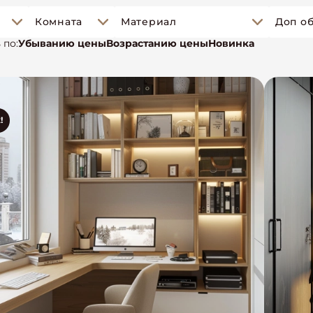
Комната
Материал
 по:
Убыванию цены
Возрастанию цены
Новинка
!