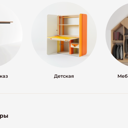
аказ
Детская
Меб
тры