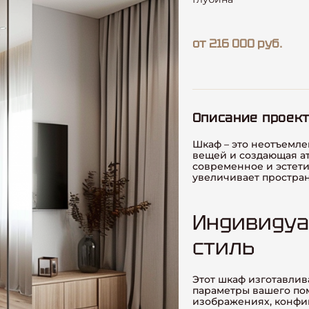
от 216 000 руб.
Описание проек
Шкаф – это неотъемле
вещей и создающая ат
современное и эстети
увеличивает простран
Индивидуа
стиль
Этот шкаф изготавлива
параметры вашего пом
изображениях, конфиг