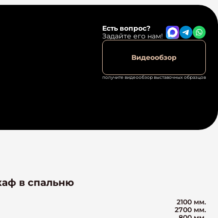
Есть вопрос?
Задайте его нам!
Видеообзор
получите видеообзор выставочных образцов
каф в спальню
2100 мм.
2700 мм.
800 мм.