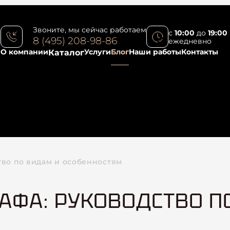
Звоните, мы сейчас работаем
с
10:00
до
19:00
8 (495) 208-98-86
ежедневно
О компании
Услуги
Блог
Наши работы
Контакты
Каталог
тво по видам и особенностям
АФА: РУКОВОДСТВО П