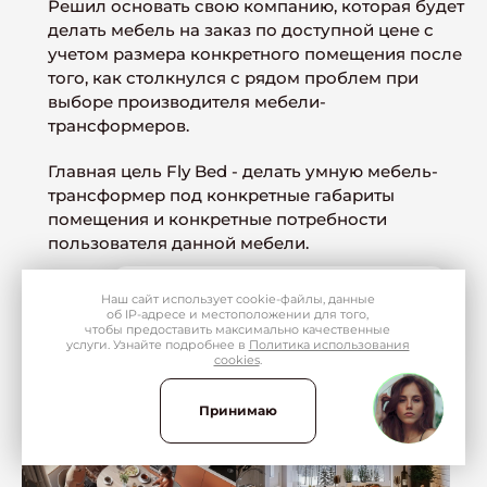
Решил основать свою компанию, которая будет
делать мебель на заказ по доступной цене с
учетом размера конкретного помещения после
того, как столкнулся с рядом проблем при
выборе производителя мебели-
трансформеров.
Главная цель Fly Bed - делать умную мебель-
трансформер под конкретные габариты
помещения и конкретные потребности
пользователя данной мебели.
×
Олеся
Наш сайт использует
cookie-файлы
, данные
Хотите, чтобы каждый сантиметр
об IP-адресе
и местоположении для того,
работал? Напишите, какой у вас
чтобы предоставить максимально качественные
размер ниши — я предложу решение.
услуги. Узнайте подробнее в
Политика использования
cookies
.
Новинка
Новинка
Выбор покупателей
Выбор покупателей
Принимаю