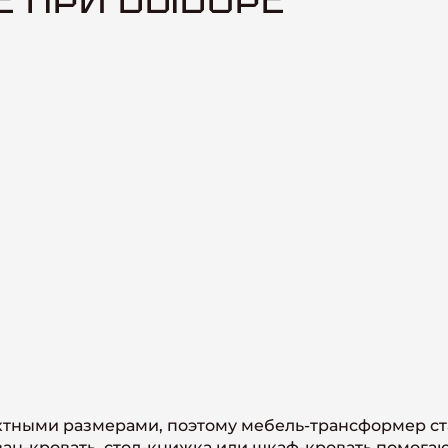
ктными размерами, поэтому мебель-трансформер с
ван-кровать, стол-книжка или шкаф-кровать помога