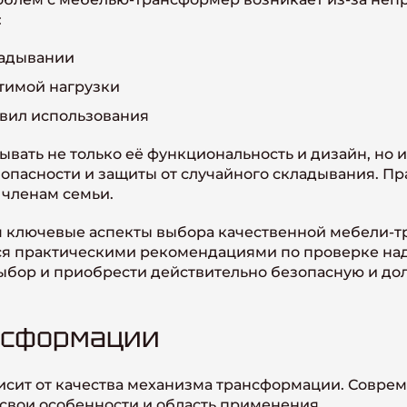
:
ладывании
тимой нагрузки
вил использования
ать не только её функциональность и дизайн, но 
опасности и защиты от случайного складывания. П
 членам семьи.
 ключевые аспекты выбора качественной мебели-т
мся практическими рекомендациями по проверке на
бор и приобрести действительно безопасную и дол
нсформации
сит от качества механизма трансформации. Совре
свои особенности и область применения.