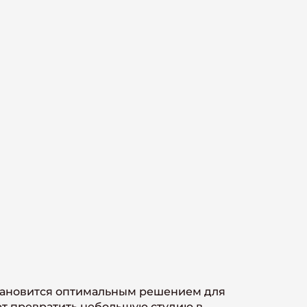
тановится оптимальным решением для
ют превратить небольшую студию в