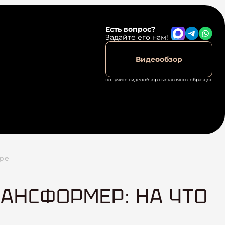
Есть вопрос?
Задайте его нам!
Видеообзор
получите видеообзор выставочных образцов
оре
АНСФОРМЕР: НА ЧТО