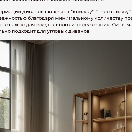
мации диванов включают "книжку", "еврокнижку", "
адежностью благодаря минимальному количеству по
нно важно для ежедневного использования. Система
льно подходит для угловых диванов.