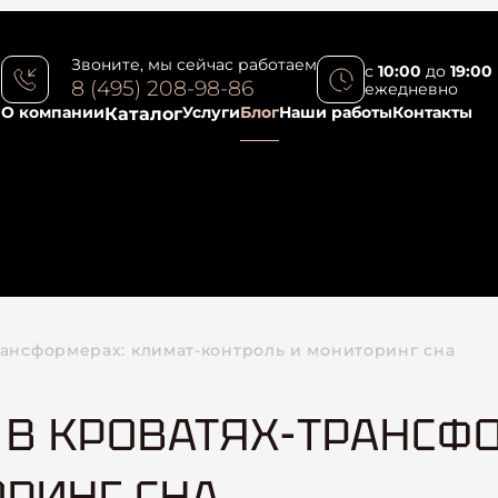
Звоните, мы сейчас работаем
с
10:00
до
19:00
8 (495) 208-98-86
ежедневно
О компании
Услуги
Блог
Наши работы
Контакты
Каталог
рансформерах: климат-контроль и мониторинг сна
В КРОВАТЯХ-ТРАНСФО
РИНГ СНА